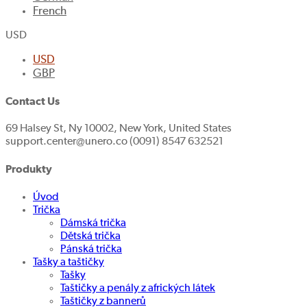
French
USD
USD
GBP
Contact Us
69 Halsey St, Ny 10002, New York, United States
support.center@unero.co (0091) 8547 632521
Produkty
Úvod
Trička
Dámská trička
Dětská trička
Pánská trička
Tašky a taštičky
Tašky
Taštičky a penály z afrických látek
Taštičky z bannerů