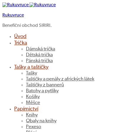
Rukuvruce
Benefiční obchod SIRIRI.
Úvod
Trička
Dámská trička
Dětská trička
Pánská trička
Tašky a taštičky
Tašky
Taštičky a penály z afrických látek
Taštičky z bannerů
Batohy a pytlíky
Košíky
Měšce
Papírnictví
Knihy
Obaly na knihy
Pexeso