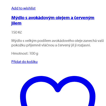
Add to wishlist
Mýdlo s avokádovým olejem a červeným
jílem
150
Kč
Mýdlo s velkým podílem avokádového oleje zanechá vaši
pokožku příjemně vláčnou a červený jíl ji rozjasní.
Hmotnost: 100 g
Přidat do košíku