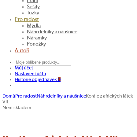
Přání
Sešity
Tužky
Pro radost
Mýdla
Náhrdelníky a náušnice
Náramky
Ponožky
Autoři
Můj účet
Nastavení účtu
Historie objednávek
0
Domů
Pro radost
Náhrdelníky a náušnice
Korále z afrických látek
VII.
Korále
Korále
Navigace
Není skladem
z
z
Hledat produkt
produktu
afrických
afrických
látek
látek
V.
VIII.