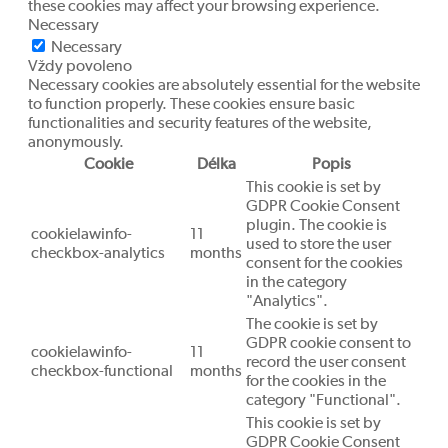
these cookies may affect your browsing experience.
Necessary
Necessary
Vždy povoleno
Necessary cookies are absolutely essential for the website
to function properly. These cookies ensure basic
functionalities and security features of the website,
anonymously.
Cookie
Délka
Popis
This cookie is set by
GDPR Cookie Consent
plugin. The cookie is
cookielawinfo-
11
used to store the user
checkbox-analytics
months
consent for the cookies
in the category
"Analytics".
The cookie is set by
GDPR cookie consent to
cookielawinfo-
11
record the user consent
checkbox-functional
months
for the cookies in the
category "Functional".
This cookie is set by
GDPR Cookie Consent