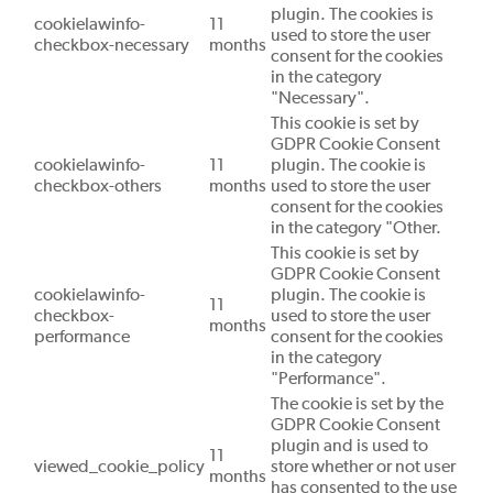
plugin. The cookies is
cookielawinfo-
11
used to store the user
checkbox-necessary
months
consent for the cookies
in the category
"Necessary".
This cookie is set by
GDPR Cookie Consent
cookielawinfo-
11
plugin. The cookie is
checkbox-others
months
used to store the user
consent for the cookies
in the category "Other.
This cookie is set by
GDPR Cookie Consent
cookielawinfo-
plugin. The cookie is
11
checkbox-
used to store the user
months
performance
consent for the cookies
in the category
"Performance".
The cookie is set by the
GDPR Cookie Consent
plugin and is used to
11
viewed_cookie_policy
store whether or not user
months
has consented to the use