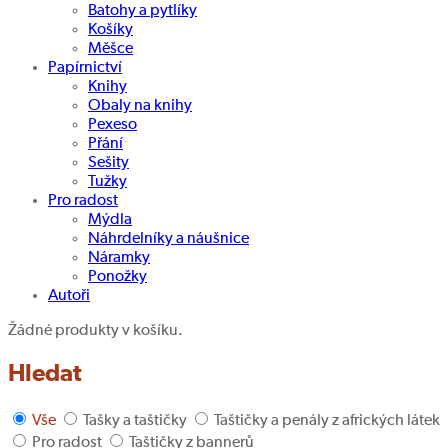
Batohy a pytlíky
Košíky
Měšce
Papírnictví
Knihy
Obaly na knihy
Pexeso
Přání
Sešity
Tužky
Pro radost
Mýdla
Náhrdelníky a náušnice
Náramky
Ponožky
Autoři
Žádné produkty v košíku.
Hledat
Vše
Tašky a taštičky
Taštičky a penály z afrických látek
Pro radost
Taštičky z bannerů