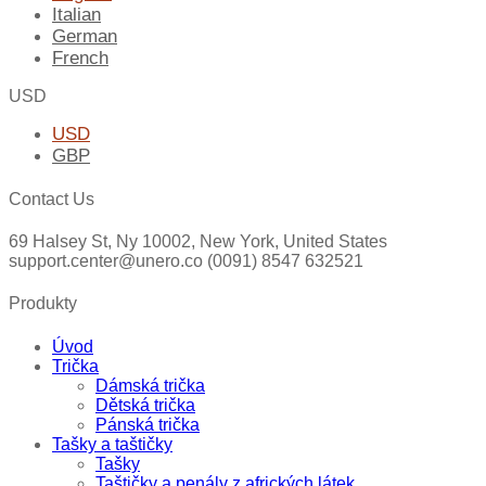
Italian
German
French
USD
USD
GBP
Contact Us
69 Halsey St, Ny 10002, New York, United States
support.center@unero.co (0091) 8547 632521
Produkty
Úvod
Trička
Dámská trička
Dětská trička
Pánská trička
Tašky a taštičky
Tašky
Taštičky a penály z afrických látek