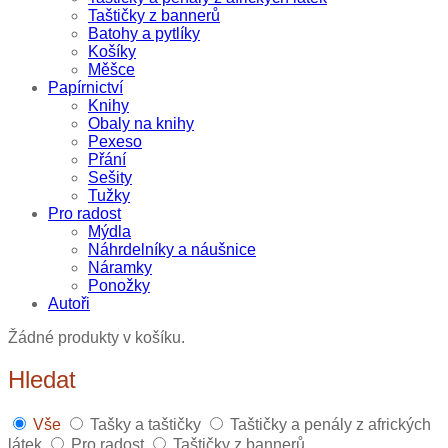
Taštičky z bannerů
Batohy a pytlíky
Košíky
Měšce
Papírnictví
Knihy
Obaly na knihy
Pexeso
Přání
Sešity
Tužky
Pro radost
Mýdla
Náhrdelníky a náušnice
Náramky
Ponožky
Autoři
Žádné produkty v košíku.
Hledat
Vše
Tašky a taštičky
Taštičky a penály z afrických
látek
Pro radost
Taštičky z bannerů