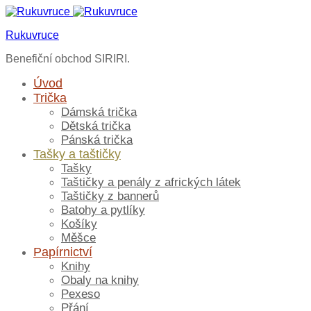
Rukuvruce
Benefiční obchod SIRIRI.
Úvod
Trička
Dámská trička
Dětská trička
Pánská trička
Tašky a taštičky
Tašky
Taštičky a penály z afrických látek
Taštičky z bannerů
Batohy a pytlíky
Košíky
Měšce
Papírnictví
Knihy
Obaly na knihy
Pexeso
Přání