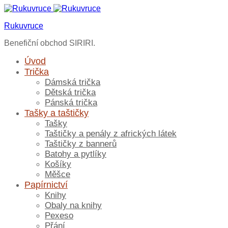
Rukuvruce
Benefiční obchod SIRIRI.
Úvod
Trička
Dámská trička
Dětská trička
Pánská trička
Tašky a taštičky
Tašky
Taštičky a penály z afrických látek
Taštičky z bannerů
Batohy a pytlíky
Košíky
Měšce
Papírnictví
Knihy
Obaly na knihy
Pexeso
Přání