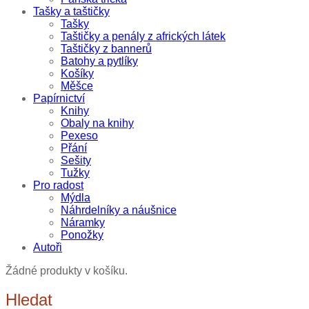
Tašky a taštičky
Tašky
Taštičky a penály z afrických látek
Taštičky z bannerů
Batohy a pytlíky
Košíky
Měšce
Papírnictví
Knihy
Obaly na knihy
Pexeso
Přání
Sešity
Tužky
Pro radost
Mýdla
Náhrdelníky a náušnice
Náramky
Ponožky
Autoři
Žádné produkty v košíku.
Hledat