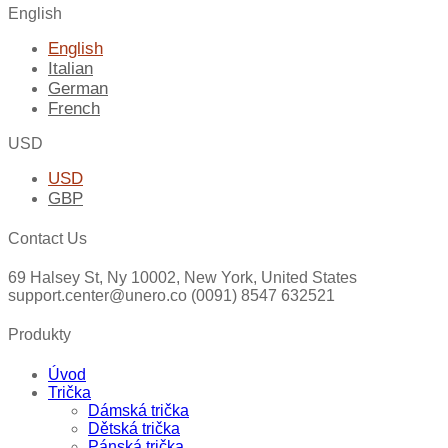
English
English
Italian
German
French
USD
USD
GBP
Contact Us
69 Halsey St, Ny 10002, New York, United States
support.center@unero.co (0091) 8547 632521
Produkty
Úvod
Trička
Dámská trička
Dětská trička
Pánská trička