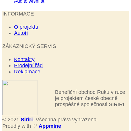
Add to wishlist
INFORMACE
O projektu
Autoři
ZÁKAZNICKÝ SERVIS
Kontakty
Prodejní řád
Reklamace
Benefiční obchod Ruku v ruce
je projektem české obecně
prospěšné společnosti SIRIRI
© 2021
Siriri
. Všechna práva vyhrazena.
Proudly with ♡
Appmine