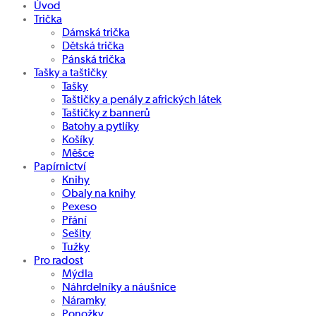
Úvod
Trička
Dámská trička
Dětská trička
Pánská trička
Tašky a taštičky
Tašky
Taštičky a penály z afrických látek
Taštičky z bannerů
Batohy a pytlíky
Košíky
Měšce
Papírnictví
Knihy
Obaly na knihy
Pexeso
Přání
Sešity
Tužky
Pro radost
Mýdla
Náhrdelníky a náušnice
Náramky
Ponožky