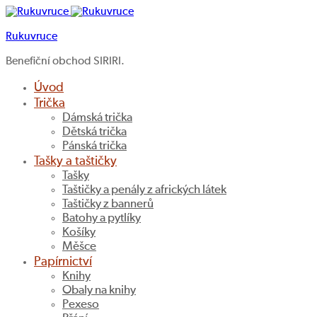
Rukuvruce
Benefiční obchod SIRIRI.
Úvod
Trička
Dámská trička
Dětská trička
Pánská trička
Tašky a taštičky
Tašky
Taštičky a penály z afrických látek
Taštičky z bannerů
Batohy a pytlíky
Košíky
Měšce
Papírnictví
Knihy
Obaly na knihy
Pexeso