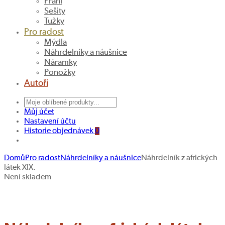
Přání
Sešity
Tužky
Pro radost
Mýdla
Náhrdelníky a náušnice
Náramky
Ponožky
Autoři
Můj účet
Nastavení účtu
Historie objednávek
0
Domů
Pro radost
Náhrdelníky a náušnice
Náhrdelník z afrických
látek XIX.
Náhrdelník
Náhrdelník
Navigace
Není skladem
z
z
Hledat produkt
produktu
afrických
afrických
látek
látek
XVIII.
XX.