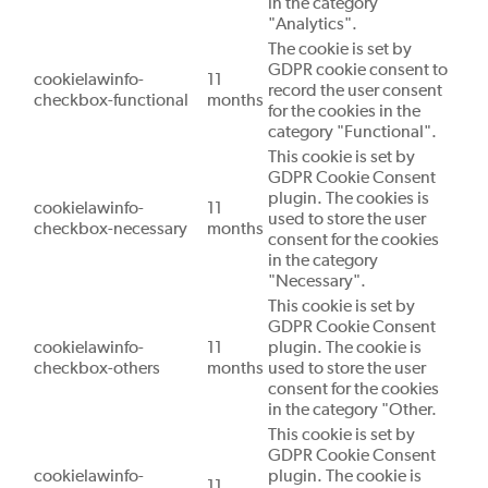
in the category
"Analytics".
The cookie is set by
GDPR cookie consent to
cookielawinfo-
11
record the user consent
checkbox-functional
months
for the cookies in the
category "Functional".
This cookie is set by
GDPR Cookie Consent
plugin. The cookies is
cookielawinfo-
11
used to store the user
checkbox-necessary
months
consent for the cookies
in the category
"Necessary".
This cookie is set by
GDPR Cookie Consent
cookielawinfo-
11
plugin. The cookie is
checkbox-others
months
used to store the user
consent for the cookies
in the category "Other.
This cookie is set by
GDPR Cookie Consent
cookielawinfo-
plugin. The cookie is
11