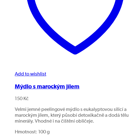
Add to wishlist
Mýdlo s marockým jílem
150
Kč
Velmi jemné peelingové mýdlo s eukalyptovou silicí a
marockým jílem, který působí detoxikačně a dodá tělu
minerály. Vhodné i na čištění obličeje.
Hmotnost: 100 g