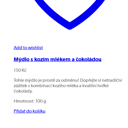
Add to wishlist
Mýdlo s kozím mlékem a čokoládou
150
Kč
Tohle mýdlo je prostě za odměnu! Dopřejte si netradiční
zážitek s kombinací kozího mléka a kvalitní hořké
čokolády.
Hmotnost: 100 g
Přidat do košíku