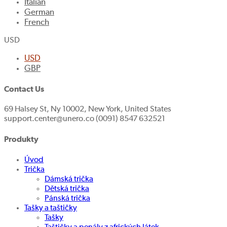
Italian
German
French
USD
USD
GBP
Contact Us
69 Halsey St, Ny 10002, New York, United States
support.center@unero.co (0091) 8547 632521
Produkty
Úvod
Trička
Dámská trička
Dětská trička
Pánská trička
Tašky a taštičky
Tašky