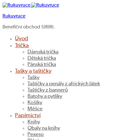
Rukuvruce
Benefiční obchod SIRIRI.
Úvod
Trička
Dámská trička
Dětská trička
Pánská trička
Tašky a taštičky
Tašky
Taštičky a penály z afrických látek
Taštičky z bannerů
Batohy a pytlíky
Košíky
Měšce
Papírnictví
Knihy
Obaly na knihy
Pexeso