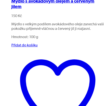
Mýdlo s avokádovým olejem a červeným
jílem
150
Kč
Mýdlo s velkým podílem avokádového oleje zanechá vaši
pokožku příjemně vláčnou a červený jíl ji rozjasní.
Hmotnost: 100 g
Přidat do košíku