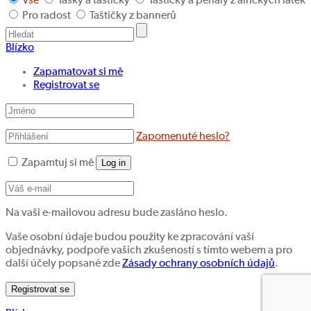
Vše
Tašky a taštičky
Taštičky a penály z afrických látek
Pro radost
Taštičky z bannerů
Blízko
Zapamatovat si mě
Registrovat se
Zapomenuté heslo?
Zapamtuj si mě
Log in
Na vaši e-mailovou adresu bude zasláno heslo.
Vaše osobní údaje budou použity ke zpracování vaší
objednávky, podpoře vašich zkušeností s tímto webem a pro
další účely popsané zde
Zásady ochrany osobních údajů
.
Registrovat se