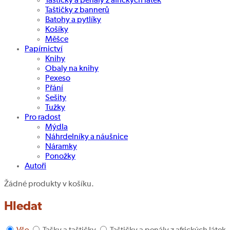
Taštičky a penály z afrických látek
Taštičky z bannerů
Batohy a pytlíky
Košíky
Měšce
Papírnictví
Knihy
Obaly na knihy
Pexeso
Přání
Sešity
Tužky
Pro radost
Mýdla
Náhrdelníky a náušnice
Náramky
Ponožky
Autoři
Žádné produkty v košíku.
Hledat