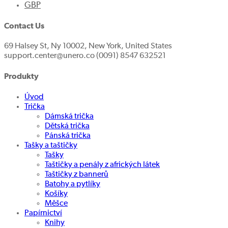
GBP
Contact Us
69 Halsey St, Ny 10002, New York, United States
support.center@unero.co (0091) 8547 632521
Produkty
Úvod
Trička
Dámská trička
Dětská trička
Pánská trička
Tašky a taštičky
Tašky
Taštičky a penály z afrických látek
Taštičky z bannerů
Batohy a pytlíky
Košíky
Měšce
Papírnictví
Knihy