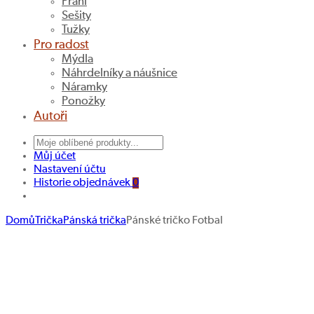
Přání
Sešity
Tužky
Pro radost
Mýdla
Náhrdelníky a náušnice
Náramky
Ponožky
Autoři
Můj účet
Nastavení účtu
Historie objednávek
0
Domů
Trička
Pánská trička
Pánské tričko Fotbal
Dětská
Unisex
Navigace
Hledat produkt
mikinka
mikina
produktu
Doli
Kondo