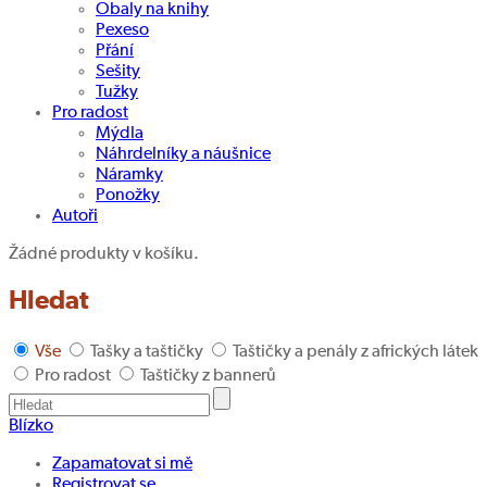
Obaly na knihy
Pexeso
Přání
Sešity
Tužky
Pro radost
Mýdla
Náhrdelníky a náušnice
Náramky
Ponožky
Autoři
Žádné produkty v košíku.
Hledat
Vše
Tašky a taštičky
Taštičky a penály z afrických látek
Pro radost
Taštičky z bannerů
Blízko
Zapamatovat si mě
Registrovat se