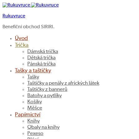
Rukuvruce
Benefiční obchod SIRIRI.
Úvod
Trička
Dámská trička
Dětská trička
Pánská trička
Tašky a taštičky
Tašky
Taštičky a penály z afrických látek
Taštičky z bannerů
Batohy a pytlíky
Košíky
Měšce
Papírnictví
Knihy
Obaly na knihy
Pexeso