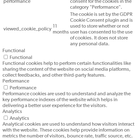
performance
consent for the cookies in the
category "Performance".
The cookie is set by the GDPR
Cookie Consent plugin and is
11
used to store whether or not
viewed_cookie_policy
months
user has consented to the use
of cookies. It does not store
any personal data.
Functional
Functional
Functional cookies help to perform certain functionalities like
sharing the content of the website on social media platforms,
collect feedbacks, and other third-party features.
Performance
Performance
Performance cookies are used to understand and analyze the
key performance indexes of the website which helps in
delivering a better user experience for the visitors.
Analytics
Analytics
Analytical cookies are used to understand how visitors interact
with the website. These cookies help provide information on
metrics the number of visitors, bounce rate, traffic source, etc.