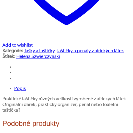
Add to wishlist
Kategorie:
Tašky a taštičky
,
Taštičky a penály z afrických látek
Štítek:
Helena Szwierczynski
Popis
Praktické taštičky různých velikostí vyrobené z afrických látek.
Originální dárek, praktický organizér, penál nebo toaletní
taštička?
Podobné produkty