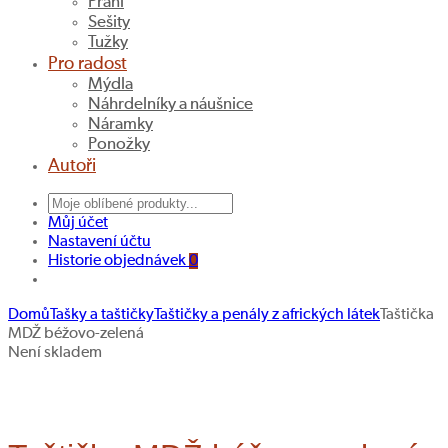
Přání
Sešity
Tužky
Pro radost
Mýdla
Náhrdelníky a náušnice
Náramky
Ponožky
Autoři
Můj účet
Nastavení účtu
Historie objednávek
0
Domů
Tašky a taštičky
Taštičky a penály z afrických látek
Taštička
MDŽ béžovo-zelená
Navigace
Penál
Taštička
Není skladem
žluto-
žluto-
Hledat produkt
produktu
modrý
modrá
I.
I.