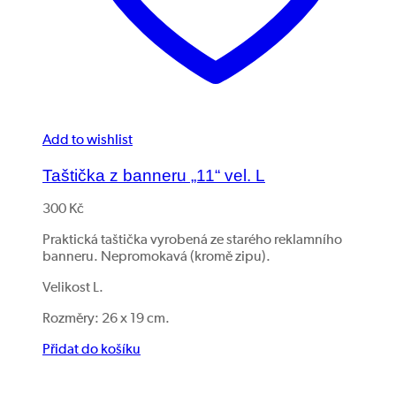
Add to wishlist
Taštička z banneru „11“ vel. L
300
Kč
Praktická taštička vyrobená ze starého reklamního
banneru. Nepromokavá (kromě zipu).
Velikost L.
Rozměry: 26 x 19 cm.
Přidat do košíku