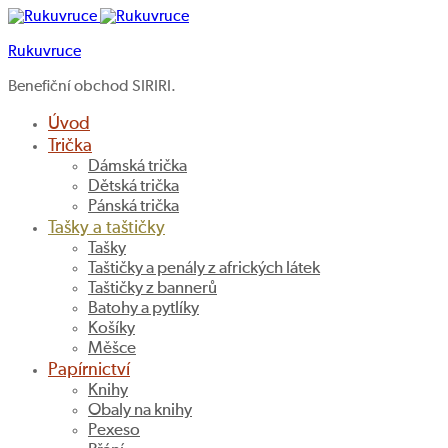
Rukuvruce
Benefiční obchod SIRIRI.
Úvod
Trička
Dámská trička
Dětská trička
Pánská trička
Tašky a taštičky
Tašky
Taštičky a penály z afrických látek
Taštičky z bannerů
Batohy a pytlíky
Košíky
Měšce
Papírnictví
Knihy
Obaly na knihy
Pexeso