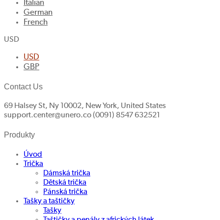
Italian
German
French
USD
USD
GBP
Contact Us
69 Halsey St, Ny 10002, New York, United States
support.center@unero.co (0091) 8547 632521
Produkty
Úvod
Trička
Dámská trička
Dětská trička
Pánská trička
Tašky a taštičky
Tašky
Taštičky a penály z afrických látek