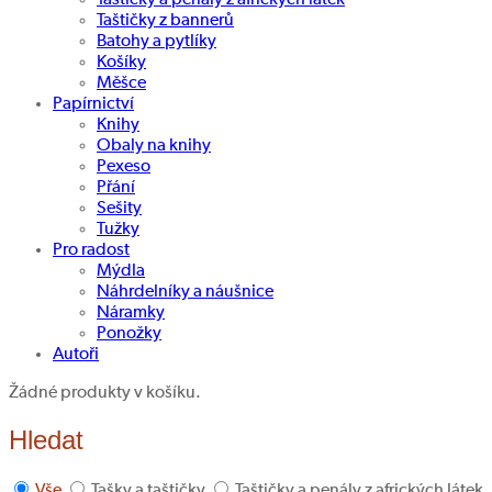
Taštičky z bannerů
Batohy a pytlíky
Košíky
Měšce
Papírnictví
Knihy
Obaly na knihy
Pexeso
Přání
Sešity
Tužky
Pro radost
Mýdla
Náhrdelníky a náušnice
Náramky
Ponožky
Autoři
Žádné produkty v košíku.
Hledat
Vše
Tašky a taštičky
Taštičky a penály z afrických látek