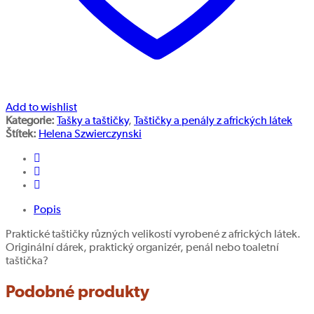
Add to wishlist
Kategorie:
Tašky a taštičky
,
Taštičky a penály z afrických látek
Štítek:
Helena Szwierczynski
Popis
Praktické taštičky různých velikostí vyrobené z afrických látek.
Originální dárek, praktický organizér, penál nebo toaletní
taštička?
Podobné produkty