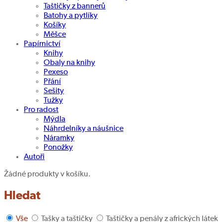
Taštičky z bannerů
Batohy a pytlíky
Košíky
Měšce
Papírnictví
Knihy
Obaly na knihy
Pexeso
Přání
Sešity
Tužky
Pro radost
Mýdla
Náhrdelníky a náušnice
Náramky
Ponožky
Autoři
Žádné produkty v košíku.
Hledat
Vše
Tašky a taštičky
Taštičky a penály z afrických látek