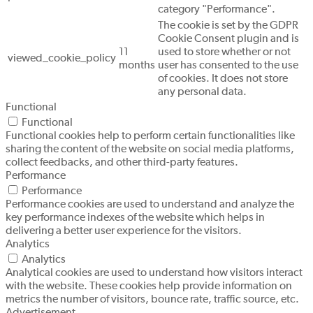
category "Performance".
The cookie is set by the GDPR
Cookie Consent plugin and is
11
used to store whether or not
viewed_cookie_policy
months
user has consented to the use
of cookies. It does not store
any personal data.
Functional
Functional
Functional cookies help to perform certain functionalities like
sharing the content of the website on social media platforms,
collect feedbacks, and other third-party features.
Performance
Performance
Performance cookies are used to understand and analyze the
key performance indexes of the website which helps in
delivering a better user experience for the visitors.
Analytics
Analytics
Analytical cookies are used to understand how visitors interact
with the website. These cookies help provide information on
metrics the number of visitors, bounce rate, traffic source, etc.
Advertisement