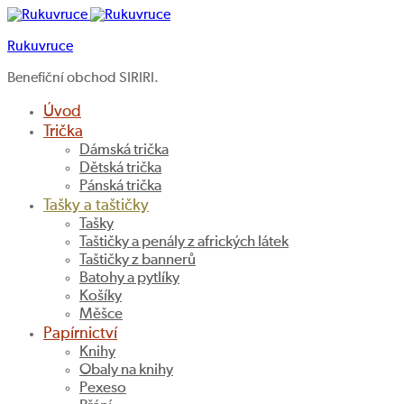
Rukuvruce
Benefiční obchod SIRIRI.
Úvod
Trička
Dámská trička
Dětská trička
Pánská trička
Tašky a taštičky
Tašky
Taštičky a penály z afrických látek
Taštičky z bannerů
Batohy a pytlíky
Košíky
Měšce
Papírnictví
Knihy
Obaly na knihy
Pexeso