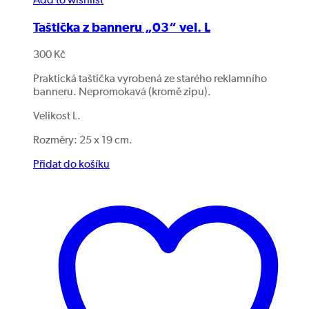
Add to wishlist
Taštička z banneru „03“ vel. L
300
Kč
Praktická taštička vyrobená ze starého reklamního
banneru. Nepromokavá (kromě zipu).
Velikost L.
Rozměry: 25 x 19 cm.
Přidat do košíku