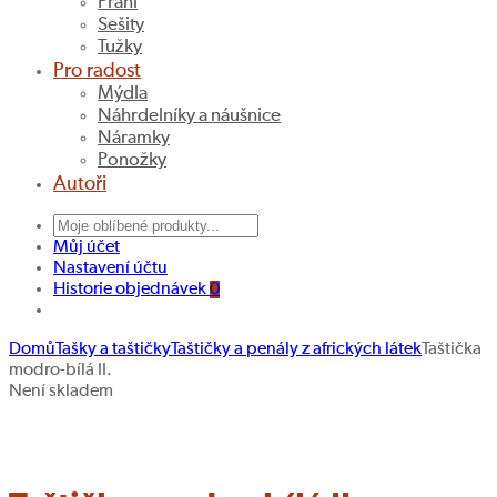
Přání
Sešity
Tužky
Pro radost
Mýdla
Náhrdelníky a náušnice
Náramky
Ponožky
Autoři
Můj účet
Nastavení účtu
Historie objednávek
0
Domů
Tašky a taštičky
Taštičky a penály z afrických látek
Taštička
modro-bílá II.
Taštička
Taštička
Navigace
Není skladem
trojhranná
s
Hledat produkt
produktu
XII.
barevnými
listy
IV.