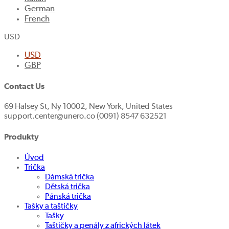
German
French
USD
USD
GBP
Contact Us
69 Halsey St, Ny 10002, New York, United States
support.center@unero.co (0091) 8547 632521
Produkty
Úvod
Trička
Dámská trička
Dětská trička
Pánská trička
Tašky a taštičky
Tašky
Taštičky a penály z afrických látek