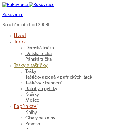
Rukuvruce
Benefiční obchod SIRIRI.
Úvod
Trička
Dámská trička
Dětská trička
Pánská trička
Tašky a taštičky
Tašky
Taštičky a penály z afrických látek
Taštičky z bannerů
Batohy a pytlíky
Košíky
Měšce
Papírnictví
Knihy
Obaly na knihy
Pexeso