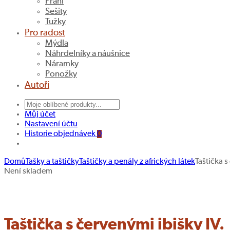
Přání
Sešity
Tužky
Pro radost
Mýdla
Náhrdelníky a náušnice
Náramky
Ponožky
Autoři
Můj účet
Nastavení účtu
Historie objednávek
0
Domů
Tašky a taštičky
Taštičky a penály z afrických látek
Taštička s
Taštička
Taštička
Navigace
Není skladem
s
s
Hledat produkt
produktu
červenými
červenými
ibišky
ibišky
III.
V.
Taštička s červenými ibišky IV.