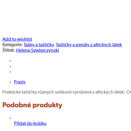
Add to wishlist
Kategorie:
Tašky a taštičky
,
Taštičky a penály z afrických látek
Štítek:
Helena Szwierczynski
Popis
Praktické taštičky různých velikostí vyrobené z afrických látek. O
Podobné produkty
Přidat do košíku