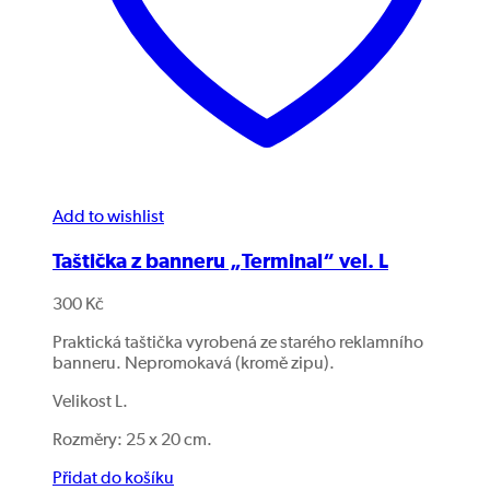
Add to wishlist
Taštička z banneru „Terminal“ vel. L
300
Kč
Praktická taštička vyrobená ze starého reklamního
banneru. Nepromokavá (kromě zipu).
Velikost L.
Rozměry: 25 x 20 cm.
Přidat do košíku