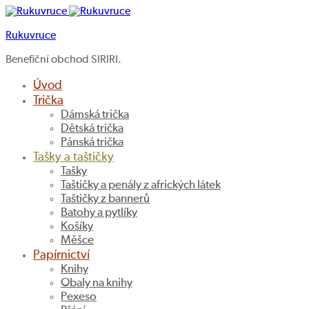
Rukuvruce
Benefiční obchod SIRIRI.
Úvod
Trička
Dámská trička
Dětská trička
Pánská trička
Tašky a taštičky
Tašky
Taštičky a penály z afrických látek
Taštičky z bannerů
Batohy a pytlíky
Košíky
Měšce
Papírnictví
Knihy
Obaly na knihy
Pexeso