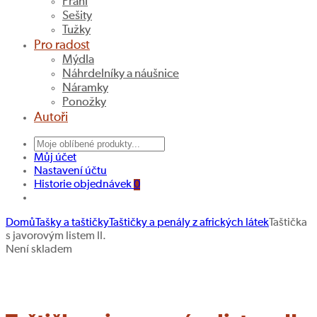
Přání
Sešity
Tužky
Pro radost
Mýdla
Náhrdelníky a náušnice
Náramky
Ponožky
Autoři
Můj účet
Nastavení účtu
Historie objednávek
0
Domů
Tašky a taštičky
Taštičky a penály z afrických látek
Taštička
s javorovým listem II.
Taštička
Taštička
Navigace
Není skladem
s
modro-
Hledat produkt
produktu
lichoběžníky
hnědo-
II.
fialová
III.