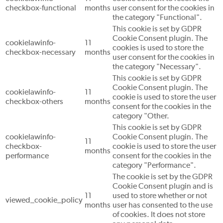
checkbox-functional
months
user consent for the cookies in
the category "Functional".
This cookie is set by GDPR
Cookie Consent plugin. The
cookielawinfo-
11
cookies is used to store the
checkbox-necessary
months
user consent for the cookies in
the category "Necessary".
This cookie is set by GDPR
Cookie Consent plugin. The
cookielawinfo-
11
cookie is used to store the user
checkbox-others
months
consent for the cookies in the
category "Other.
This cookie is set by GDPR
cookielawinfo-
Cookie Consent plugin. The
11
checkbox-
cookie is used to store the user
months
performance
consent for the cookies in the
category "Performance".
The cookie is set by the GDPR
Cookie Consent plugin and is
11
used to store whether or not
viewed_cookie_policy
months
user has consented to the use
of cookies. It does not store