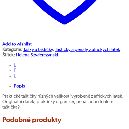
Add to wishlist
Kategorie:
Tašky a taštičky
,
Taštičky a penály z afrických látek
Štítek:
Helena Szwierczynski
Popis
Praktické taštičky různých velikostí vyrobené z afrických látek.
Originální dárek, praktický organizér, penál nebo toaletní
taštička?
Podobné produkty