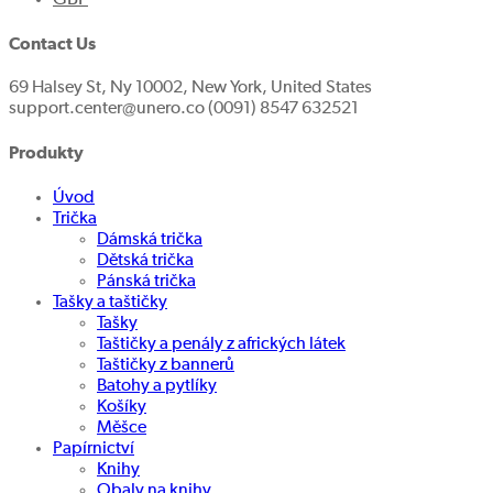
Contact Us
69 Halsey St, Ny 10002, New York, United States
support.center@unero.co (0091) 8547 632521
Produkty
Úvod
Trička
Dámská trička
Dětská trička
Pánská trička
Tašky a taštičky
Tašky
Taštičky a penály z afrických látek
Taštičky z bannerů
Batohy a pytlíky
Košíky
Měšce
Papírnictví
Knihy
Obaly na knihy