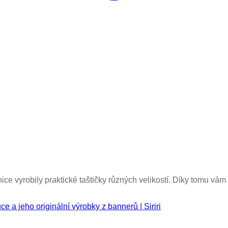
 vyrobily praktické taštičky různých velikostí. Díky tomu vám
e a jeho originální výrobky z bannerů | Siriri