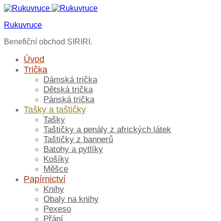
Rukuvruce
Benefiční obchod SIRIRI.
Úvod
Trička
Dámská trička
Dětská trička
Pánská trička
Tašky a taštičky
Tašky
Taštičky a penály z afrických látek
Taštičky z bannerů
Batohy a pytlíky
Košíky
Měšce
Papírnictví
Knihy
Obaly na knihy
Pexeso
Přání