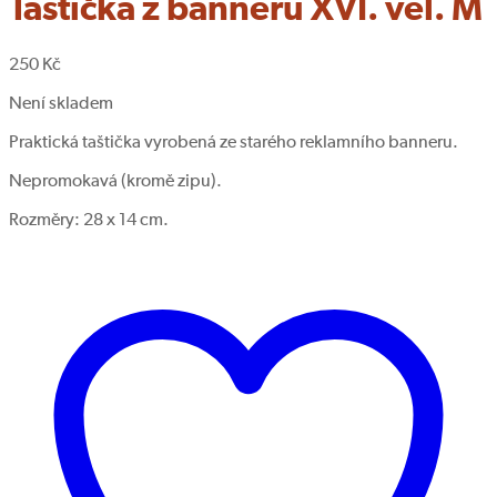
Taštička z banneru XVI. vel. M
M
250
Kč
Není skladem
Praktická taštička vyrobená ze starého reklamního banneru.
Nepromokavá (kromě zipu).
Rozměry: 28 x 14 cm.