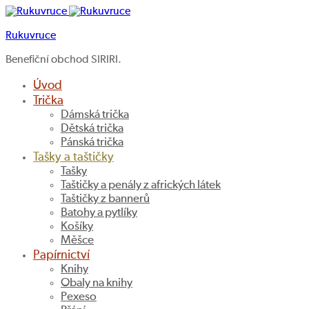
Rukuvruce
Benefiční obchod SIRIRI.
Úvod
Trička
Dámská trička
Dětská trička
Pánská trička
Tašky a taštičky
Tašky
Taštičky a penály z afrických látek
Taštičky z bannerů
Batohy a pytlíky
Košíky
Měšce
Papírnictví
Knihy
Obaly na knihy
Pexeso