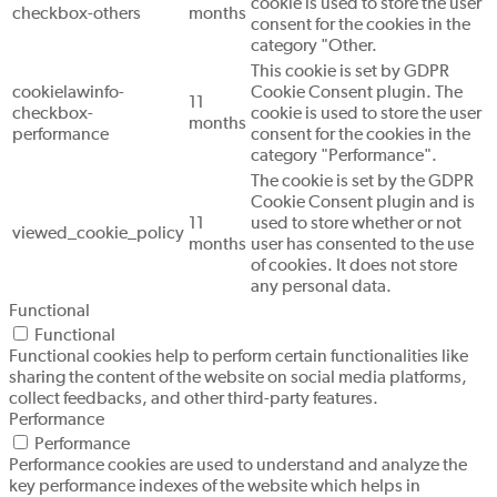
cookie is used to store the user
checkbox-others
months
consent for the cookies in the
category "Other.
This cookie is set by GDPR
cookielawinfo-
Cookie Consent plugin. The
11
checkbox-
cookie is used to store the user
months
performance
consent for the cookies in the
category "Performance".
The cookie is set by the GDPR
Cookie Consent plugin and is
11
used to store whether or not
viewed_cookie_policy
months
user has consented to the use
of cookies. It does not store
any personal data.
Functional
Functional
Functional cookies help to perform certain functionalities like
sharing the content of the website on social media platforms,
collect feedbacks, and other third-party features.
Performance
Performance
Performance cookies are used to understand and analyze the
key performance indexes of the website which helps in