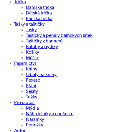
Trička
Dámská trička
Dětská trička
Pánská trička
Tašky a taštičky
Tašky
Taštičky a penály z afrických látek
Taštičky z bannerů
Batohy a pytlíky
Košíky
Měšce
Papírnictví
Knihy
Obaly na knihy
Pexeso
Přání
Sešity
Tužky
Pro radost
Mýdla
Náhrdelníky a náušnice
Náramky
Ponožky
Autoři