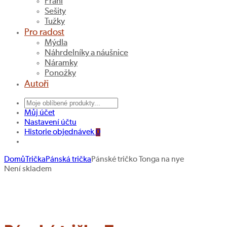
Přání
Sešity
Tužky
Pro radost
Mýdla
Náhrdelníky a náušnice
Náramky
Ponožky
Autoři
Můj účet
Nastavení účtu
Historie objednávek
0
Domů
Trička
Pánská trička
Pánské tričko Tonga na nye
Pánské
Pánské
Navigace
Není skladem
tričko
tričko
Hledat produkt
produktu
Da
Use
ti
mbeti