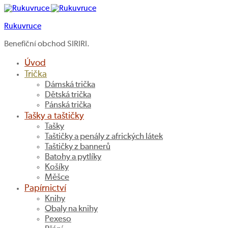
Rukuvruce
Benefiční obchod SIRIRI.
Úvod
Trička
Dámská trička
Dětská trička
Pánská trička
Tašky a taštičky
Tašky
Taštičky a penály z afrických látek
Taštičky z bannerů
Batohy a pytlíky
Košíky
Měšce
Papírnictví
Knihy
Obaly na knihy
Pexeso