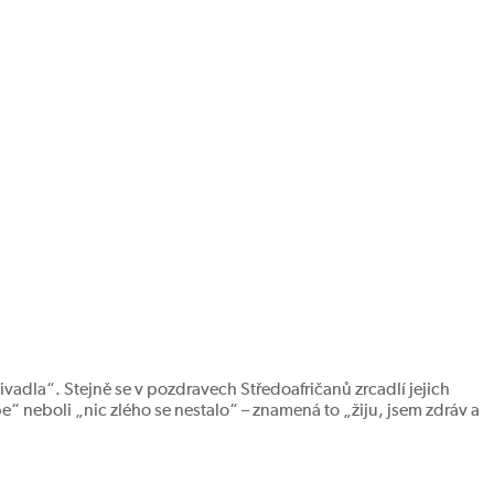
ivadla“. Stejně se v pozdravech Středoafričanů zrcadlí jejich
“ neboli „nic zlého se nestalo“ – znamená to „žiju, jsem zdráv a