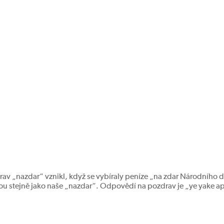
drav „nazdar“ vznikl, když se vybíraly peníze „na zdar Národního d
ou stejně jako naše „nazdar“. Odpovědí na pozdrav je „ye yake ape