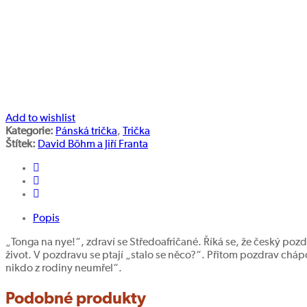
Add to wishlist
Kategorie:
Pánská trička
,
Trička
Štítek:
David Böhm a Jiří Franta
Popis
„Tonga na nye!“, zdraví se Středoafričané. Říká se, že český poz
život. V pozdravu se ptají „stalo se něco?“. Přitom pozdrav cháp
nikdo z rodiny neumřel“.
Podobné produkty