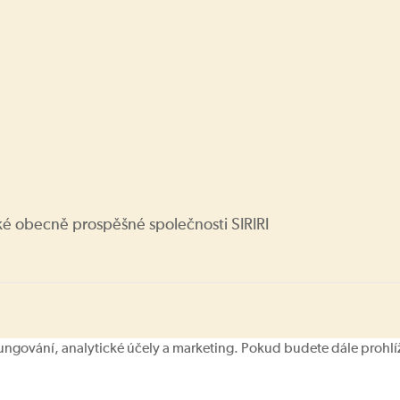
ké obecně prospěšné společnosti SIRIRI
ování, analytické účely a marketing. Pokud budete dále prohlíže