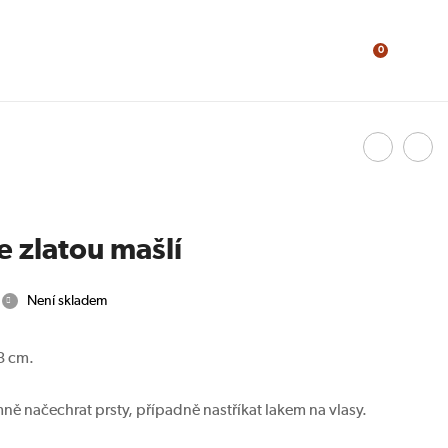
0
Navig
Taštička
Vě
žluto-
s
produ
zelená
plo
II.
e zlatou mašlí
Není skladem
3 cm.
ně načechrat prsty, případně nastříkat lakem na vlasy.