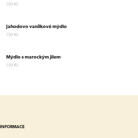
150
Kč
Jahodovo vanilkové mýdlo
150
Kč
Mýdlo s marockým jílem
150
Kč
INFORMACE