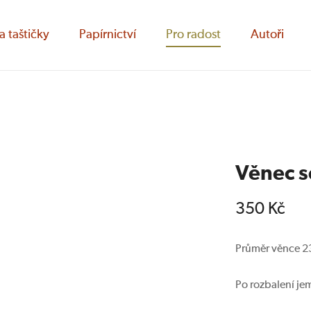
a taštičky
Papírnictví
Pro radost
Autoři
Věnec s
350
Kč
Průměr věnce 2
Po rozbalení jem