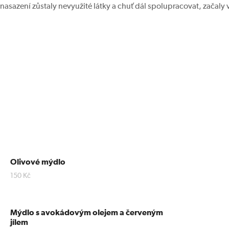
nasazení zůstaly nevyužité látky a chuť dál spolupracovat, začaly 
Olivové mýdlo
150
Kč
Mýdlo s avokádovým olejem a červeným
jílem