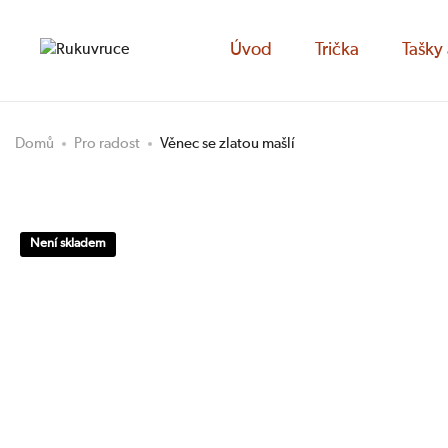
Úvod
Trička
Tašky 
Domů
Pro radost
Věnec se zlatou mašlí
Není skladem