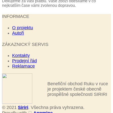
Děkujeme za vaši platbu. Vaše zboží odesíláme v co
nejkratším čase vámi zvolenou dopravou.
INFORMACE
O projektu
Autoři
ZÁKAZNICKÝ SERVIS
Kontakty
Prodejní řád
Reklamace
Benefiční obchod Ruku v ruce
je projektem české obecně
prospěšné společnosti SIRIRI
© 2021
Siriri
. Všechna práva vyhrazena.