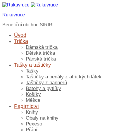
Rukuvruce
Benefiční obchod SIRIRI.
Úvod
Trička
Dámská trička
Dětská trička
Pánská trička
Tašky a taštičky
Tašky
Taštičky a penály z afrických látek
Taštičky z bannerů
Batohy a pytlíky
Košíky
Měšce
Papírnictví
Knihy
Obaly na knihy
Pexeso
Přání