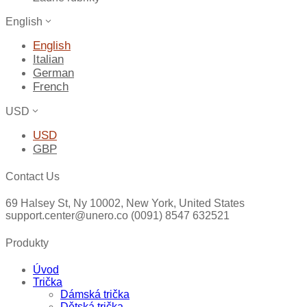
English
English
Italian
German
French
USD
USD
GBP
Contact Us
69 Halsey St, Ny 10002, New York, United States
support.center@unero.co (0091) 8547 632521
Produkty
Úvod
Trička
Dámská trička
Dětská trička