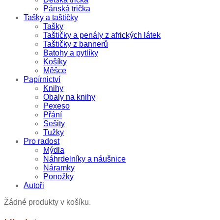
Pánská trička
Tašky a taštičky
Tašky
Taštičky a penály z afrických látek
Taštičky z bannerů
Batohy a pytlíky
Košíky
Měšce
Papírnictví
Knihy
Obaly na knihy
Pexeso
Přání
Sešity
Tužky
Pro radost
Mýdla
Náhrdelníky a náušnice
Náramky
Ponožky
Autoři
Žádné produkty v košíku.