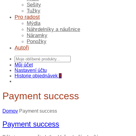
Sešity
Tužky
Pro radost
Mýdla
Náhrdelníky a náušnice
Náramky
Ponožky
Autoři
Můj účet
Nastavení účtu
Historie objednávek
0
Payment success
Domov
Payment success
Payment success