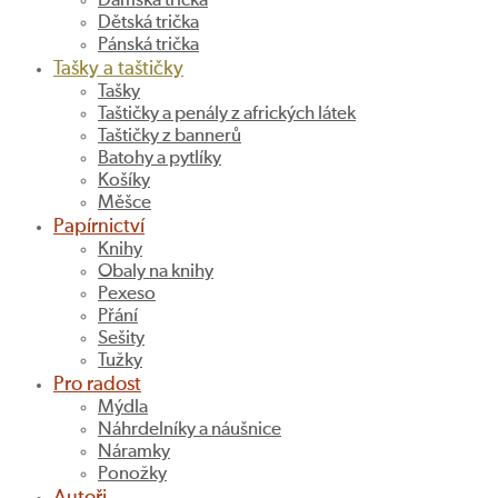
Dámská trička
Dětská trička
Pánská trička
Tašky a taštičky
Tašky
Taštičky a penály z afrických látek
Taštičky z bannerů
Batohy a pytlíky
Košíky
Měšce
Papírnictví
Knihy
Obaly na knihy
Pexeso
Přání
Sešity
Tužky
Pro radost
Mýdla
Náhrdelníky a náušnice
Náramky
Ponožky