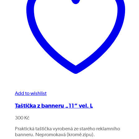
Add to wishlist
Taštička z banneru „11“ vel. L
300
Kč
Praktická taštička vyrobená ze starého reklamního
banneru. Nepromokavá (kromě zipu).