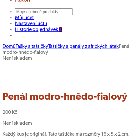
Autoři
Můj účet
Nastavení účtu
Historie objednávek
0
Domů
Tašky a taštičky
Taštičky a penály z afrických látek
Penál
modro-hnědo-fialový
Taštička
Taštička
Navigace
Není skladem
trojhranná
tyrkysově-
Hledat produkt
produktu
střední
okrová
I.
Penál modro-hnědo-fialový
200
Kč
Není skladem
Každý kus je originál. Tato taštička má rozměry 16 x 5 x 2 cm.