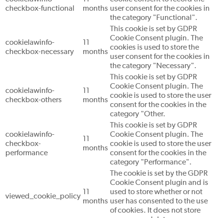
checkbox-functional
months
user consent for the cookies in
the category "Functional".
This cookie is set by GDPR
Cookie Consent plugin. The
cookielawinfo-
11
cookies is used to store the
checkbox-necessary
months
user consent for the cookies in
the category "Necessary".
This cookie is set by GDPR
Cookie Consent plugin. The
cookielawinfo-
11
cookie is used to store the user
checkbox-others
months
consent for the cookies in the
category "Other.
This cookie is set by GDPR
cookielawinfo-
Cookie Consent plugin. The
11
checkbox-
cookie is used to store the user
months
performance
consent for the cookies in the
category "Performance".
The cookie is set by the GDPR
Cookie Consent plugin and is
11
used to store whether or not
viewed_cookie_policy
months
user has consented to the use
of cookies. It does not store