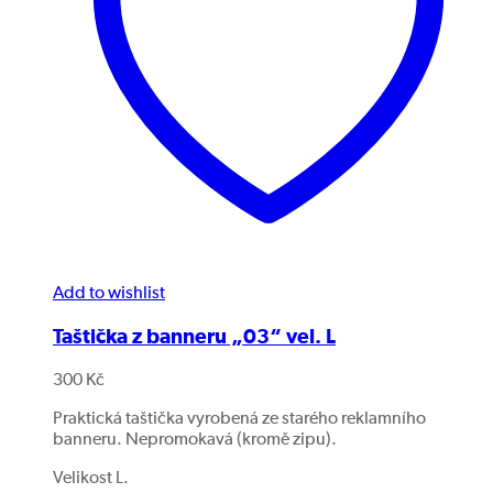
Add to wishlist
Taštička z banneru „03“ vel. L
300
Kč
Praktická taštička vyrobená ze starého reklamního
banneru. Nepromokavá (kromě zipu).
Velikost L.