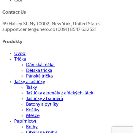
GBP
Contact Us
69 Halsey St, Ny 10002, New York, United States
support.center@unero.co (0091) 8547 632521
Produkty
Úvod
Trička
Dámská trička
Dětská trička
Pánská trička
Tašky a taštičky
Tašky
Taštičky a penály z afrických látek
Taštičky z bannerů
Batohy a pytlíky
Košíky
Měšce
Papírnictví
Knihy
Obaly na knihy