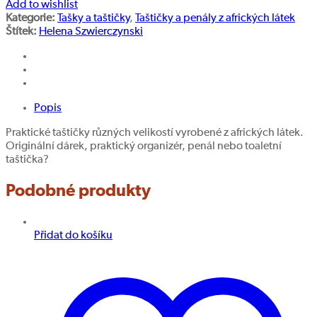
Add to wishlist
Kategorie:
Tašky a taštičky
,
Taštičky a penály z afrických látek
Štítek:
Helena Szwierczynski
Popis
Praktické taštičky různých velikostí vyrobené z afrických látek.
Originální dárek, praktický organizér, penál nebo toaletní
taštička?
Podobné produkty
Přidat do košíku