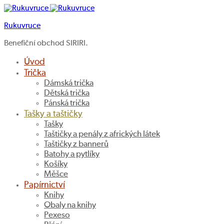
Rukuvruce
Benefiční obchod SIRIRI.
Úvod
Trička
Dámská trička
Dětská trička
Pánská trička
Tašky a taštičky
Tašky
Taštičky a penály z afrických látek
Taštičky z bannerů
Batohy a pytlíky
Košíky
Měšce
Papírnictví
Knihy
Obaly na knihy
Pexeso