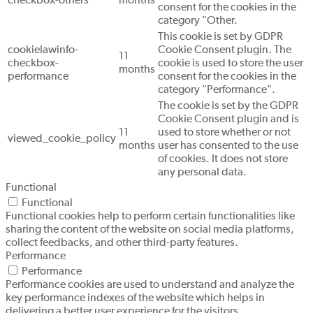
checkbox-others
months
consent for the cookies in the
category "Other.
This cookie is set by GDPR
cookielawinfo-
Cookie Consent plugin. The
11
checkbox-
cookie is used to store the user
months
performance
consent for the cookies in the
category "Performance".
The cookie is set by the GDPR
Cookie Consent plugin and is
11
used to store whether or not
viewed_cookie_policy
months
user has consented to the use
of cookies. It does not store
any personal data.
Functional
Functional
Functional cookies help to perform certain functionalities like
sharing the content of the website on social media platforms,
collect feedbacks, and other third-party features.
Performance
Performance
Performance cookies are used to understand and analyze the
key performance indexes of the website which helps in
delivering a better user experience for the visitors.