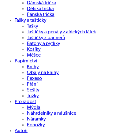
Dámská trička
Dětská trička
Pánská trička
Tašky a taštičky
Tašky
Taštičky a penály z afrických látek
Taštičky z bannerů
Batohy a pytlíky
Košíky
Měšce
Papírnictví
Knihy
Obaly na knihy
Pexeso
Přání
Sešity
Tužky
Pro radost
Mýdla
Náhrdelníky a náušnice
Náramky
Ponožky
Autoři