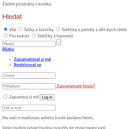
Žádné produkty v košíku.
Hledat
Vše
Tašky a taštičky
Taštičky a penály z afrických látek
Pro radost
Taštičky z bannerů
Blízko
Zapamatovat si mě
Registrovat se
Zapomenuté heslo?
Zapamtuj si mě
Log in
Na vaši e-mailovou adresu bude zasláno heslo.
Vaše osobní údaje budou použity ke zpracování vaší