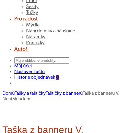
Přání
Sešity
Tužky
Pro radost
Mýdla
Náhrdelníky a náušnice
Náramky
Ponožky
Autoři
Můj účet
Nastavení účtu
Historie objednávek
0
Domů
Tašky a taštičky
Taštičky z bannerů
Taška z banneru V.
Navigace
Taštička
Ledvinka
Není skladem
z
z
Hledat produkt
produktu
banneru
banneru
XXII.
XIV.
vel.
Taška z banneru V.
L