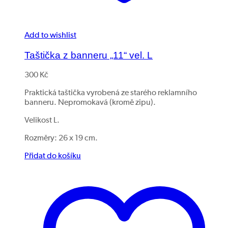
Add to wishlist
Taštička z banneru „11“ vel. L
300
Kč
Praktická taštička vyrobená ze starého reklamního
banneru. Nepromokavá (kromě zipu).
Velikost L.
Rozměry: 26 x 19 cm.
Přidat do košíku