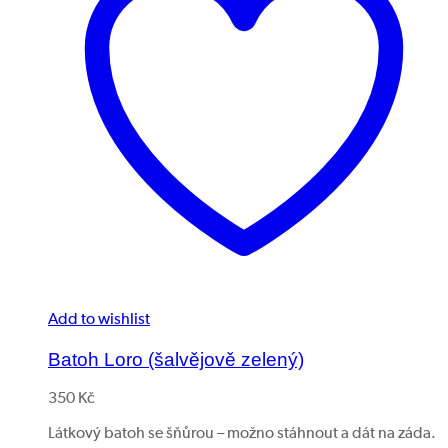
Add to wishlist
Batoh Loro (šalvějově zelený)
350
Kč
Látkový batoh se šňůrou – možno stáhnout a dát na záda.