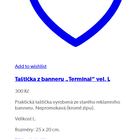
Add to wishlist
Taštička z banneru „Terminal“ vel. L
300
Kč
Praktická taštička vyrobená ze starého reklamního
banneru. Nepromokavá (kromě zipu).
Velikost L.
Rozměry: 25 x 20 cm.