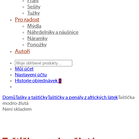
Přání
Sešity
Tužky
Pro radost
Mýdla
Náhrdelníky a náušnice
Náramky
Ponožky
Autoři
Můj účet
Nastavení účtu
Historie objednávek
0
Domů
Tašky a taštičky
Taštičky a penály z afrických látek
Taštička
modro-žlutá
Penál
Taštička
Navigace
Není skladem
modro-
s
Hledat produkt
produktu
žluto-
červenými
červený
ibišky
se
XIV.
srdíčky