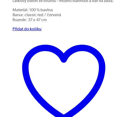
Látkový batoh se šňůrou – možno stáhnout a dát na záda.
Materiál: 100 % bavlna
Barva: classic red / červená
Rozměr: 37 x 47 cm
Přidat do košíku