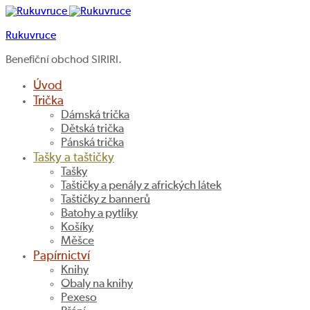
Rukuvruce
Benefiční obchod SIRIRI.
Úvod
Trička
Dámská trička
Dětská trička
Pánská trička
Tašky a taštičky
Tašky
Taštičky a penály z afrických látek
Taštičky z bannerů
Batohy a pytlíky
Košíky
Měšce
Papírnictví
Knihy
Obaly na knihy
Pexeso