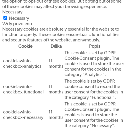
the option to opt-out of these cookies. But opting out of some
of these cookies may affect your browsing experience.
Necessary
Necessary
Vždy povoleno
Necessary cookies are absolutely essential for the website to
function properly. These cookies ensure basic functionalities
and security features of the website, anonymously.
Cookie
Délka
Popis
This cookie is set by GDPR
Cookie Consent plugin. The
cookielawinfo-
11
cookie is used to store the user
checkbox-analytics
months
consent for the cookies in the
category "Analytics".
The cookie is set by GDPR
cookielawinfo-
11
cookie consent to record the
checkbox-functional
months
user consent for the cookies in
the category "Functional".
This cookie is set by GDPR
Cookie Consent plugin. The
cookielawinfo-
11
cookies is used to store the
checkbox-necessary
months
user consent for the cookies in
the category "Necessary".