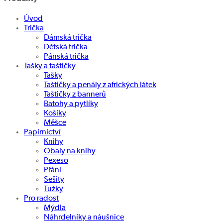
Úvod
Trička
Dámská trička
Dětská trička
Pánská trička
Tašky a taštičky
Tašky
Taštičky a penály z afrických látek
Taštičky z bannerů
Batohy a pytlíky
Košíky
Měšce
Papírnictví
Knihy
Obaly na knihy
Pexeso
Přání
Sešity
Tužky
Pro radost
Mýdla
Náhrdelníky a náušnice