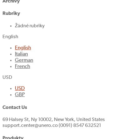
Archivy
Rubriky
Žádné rubriky
English
English
Italian
German
French
USD
USD
GBP
Contact Us
69 Halsey St, Ny 10002, New York, United States
support.center@unero.co (0091) 8547 632521
Produkty