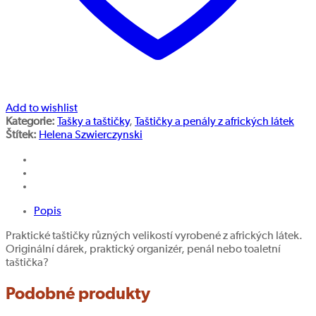
Add to wishlist
Kategorie:
Tašky a taštičky
,
Taštičky a penály z afrických látek
Štítek:
Helena Szwierczynski
Popis
Praktické taštičky různých velikostí vyrobené z afrických látek.
Originální dárek, praktický organizér, penál nebo toaletní
taštička?
Podobné produkty