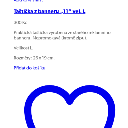
Add to wishlist
Taštička z banneru „11“ vel. L
300
Kč
Praktická taštička vyrobená ze starého reklamního
banneru. Nepromokavá (kromě zipu).
Velikost L.
Rozměry: 26 x 19 cm.
Přidat do košíku