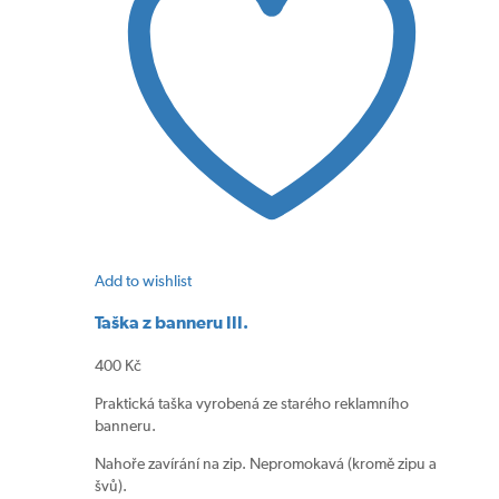
Add to wishlist
Taška z banneru III.
400
Kč
Praktická taška vyrobená ze starého reklamního
banneru.
Nahoře zavírání na zip. Nepromokavá (kromě zipu a
švů).