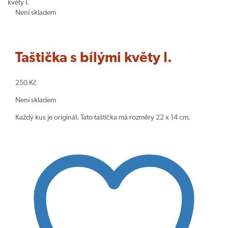
květy I.
Taštička
Taštička
Navigace
Není skladem
s
s
Hledat produkt
produktu
červenými
barevnými
ibišky
listy
I.
Taštička s bílými květy I.
250
Kč
Není skladem
Každý kus je originál. Tato taštička má rozměry 22 x 14 cm.