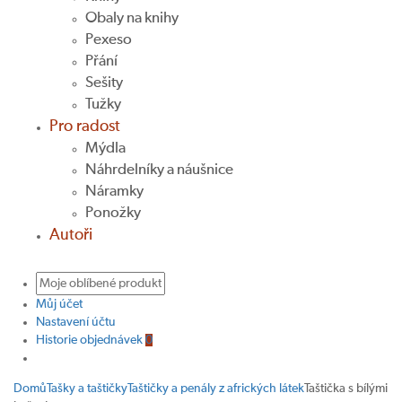
Obaly na knihy
Pexeso
Přání
Sešity
Tužky
Pro radost
Mýdla
Náhrdelníky a náušnice
Náramky
Ponožky
Autoři
Můj účet
Nastavení účtu
Historie objednávek
0
Domů
Tašky a taštičky
Taštičky a penály z afrických látek
Taštička s bílými