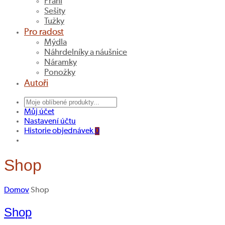
Přání
Sešity
Tužky
Pro radost
Mýdla
Náhrdelníky a náušnice
Náramky
Ponožky
Autoři
Můj účet
Nastavení účtu
Historie objednávek
0
Shop
Domov
Shop
Shop