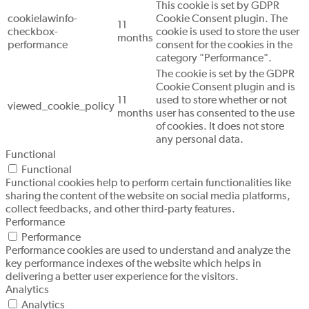
This cookie is set by GDPR
cookielawinfo-
Cookie Consent plugin. The
11
checkbox-
cookie is used to store the user
months
performance
consent for the cookies in the
category "Performance".
The cookie is set by the GDPR
Cookie Consent plugin and is
11
used to store whether or not
viewed_cookie_policy
months
user has consented to the use
of cookies. It does not store
any personal data.
Functional
Functional
Functional cookies help to perform certain functionalities like
sharing the content of the website on social media platforms,
collect feedbacks, and other third-party features.
Performance
Performance
Performance cookies are used to understand and analyze the
key performance indexes of the website which helps in
delivering a better user experience for the visitors.
Analytics
Analytics