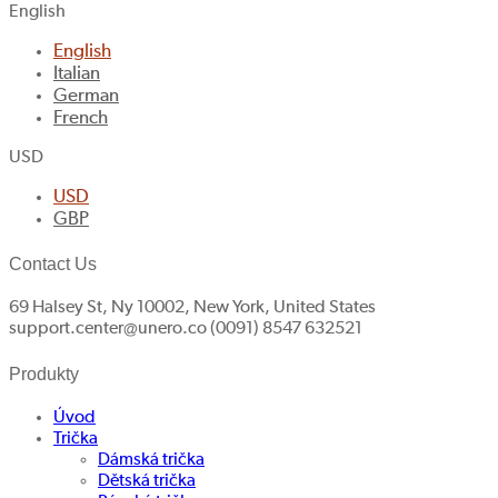
English
English
Italian
German
French
USD
USD
GBP
Contact Us
69 Halsey St, Ny 10002, New York, United States
support.center@unero.co (0091) 8547 632521
Produkty
Úvod
Trička
Dámská trička
Dětská trička