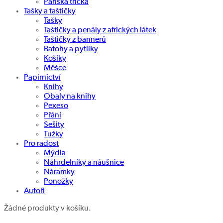
Pánská trička
Tašky a taštičky
Tašky
Taštičky a penály z afrických látek
Taštičky z bannerů
Batohy a pytlíky
Košíky
Měšce
Papírnictví
Knihy
Obaly na knihy
Pexeso
Přání
Sešity
Tužky
Pro radost
Mýdla
Náhrdelníky a náušnice
Náramky
Ponožky
Autoři
Žádné produkty v košíku.