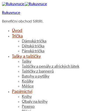
Rukuvruce
Benefiční obchod SIRIRI.
Úvod
Trička
Dámská trička
Dětská trička
Pánská trička
Tašky a taštičky
Tašky
Taštičky a penály z afrických látek
Taštičky z bannerů
Batohy a pytlíky
Košíky
Měšce
Papírnictví
Knihy
Obaly na knihy
Pexeso